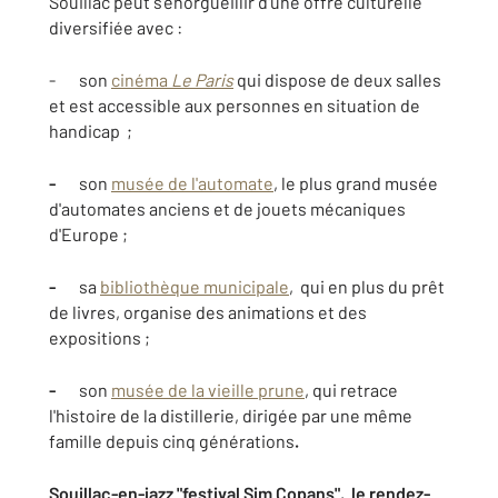
Souillac peut s'enorgueillir d'une offre culturelle
diversifiée avec :
- son
cinéma
Le Paris
qui dispose de deux salles
et est accessible aux personnes en situation de
handicap ;
-
son
musée de l'automate
, le plus grand musée
d'automates anciens et de jouets mécaniques
d'Europe ;
-
sa
bibliothèque municipale
, qui en plus du prêt
de livres, organise des animations et des
expositions ;
-
son
musée de la vieille prune
, qui retrace
l'histoire de la distillerie, dirigée par une même
famille depuis cinq générations
.
Souillac-en-jazz "festival Sim Copans", le rendez-